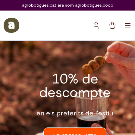
agrobotigues.coop
agrobotigues.cat ara som agrobotigues.coop
10% de
descompte
en els preferits de l’estiu