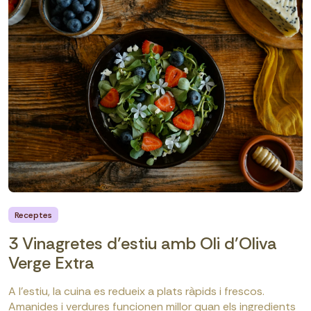
Receptes
3 Vinagretes d’estiu amb Oli d’Oliva
Verge Extra
A l’estiu, la cuina es redueix a plats ràpids i frescos.
Amanides i verdures funcionen millor quan els ingredients