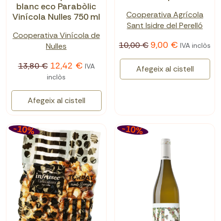
blanc eco Parabòlic
Cooperativa Agrícola
Vinícola Nulles 750 ml
Sant Isidre del Perelló
Cooperativa Vinícola de
9,00 €
10,00 €
Nulles
IVA inclòs
12,42 €
13,80 €
IVA
Afegeix al cistell
inclòs
Afegeix al cistell
-10%
-10%