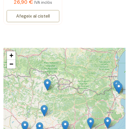
26,90 €
IVA inclòs
Afegeix al cistell
+
−