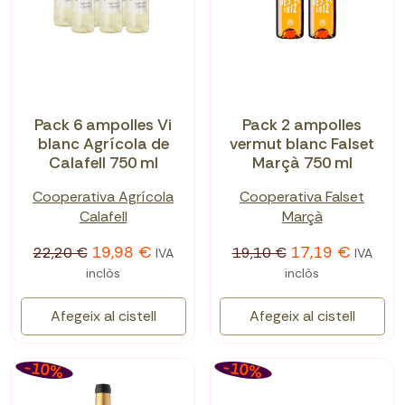
Pack 6 ampolles Vi
Pack 2 ampolles
blanc Agrícola de
vermut blanc Falset
Calafell 750 ml
Marçà 750 ml
Cooperativa Agrícola
Cooperativa Falset
Calafell
Marçà
19,98 €
17,19 €
22,20 €
19,10 €
IVA
IVA
inclòs
inclòs
Afegeix al cistell
Afegeix al cistell
-10%
-10%