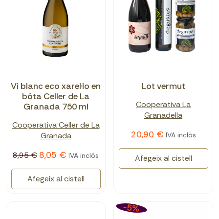
Vi blanc eco xarel·lo en
Lot vermut
bóta Celler de La
Cooperativa La
Granada 750 ml
Granadella
Cooperativa Celler de La
20,90 €
Granada
IVA inclòs
8,05 €
8,95 €
IVA inclòs
Afegeix al cistell
Afegeix al cistell
-5%