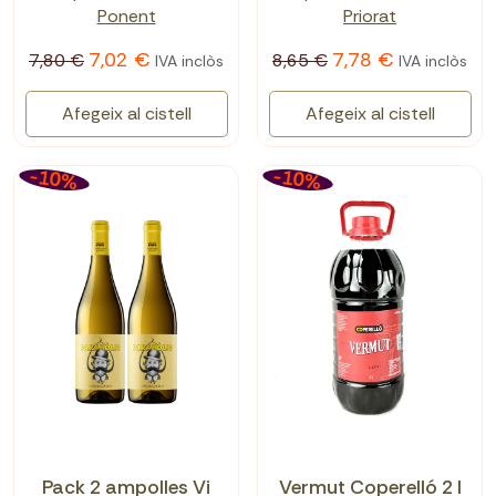
Ponent
Priorat
7,02 €
7,78 €
7,80 €
8,65 €
IVA inclòs
IVA inclòs
Afegeix al cistell
Afegeix al cistell
-10%
-10%
Pack 2 ampolles Vi
Vermut Coperelló 2 l