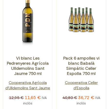
Vi blanc Les
Pack 6 ampolles vi
Pedrenyeres Agrícola
blanc Babalà
Ulldemolins Sant
Simpàtic Celler
Jaume 750 ml
Espolla 750 ml
Cooperativa Agrícola
Cooperativa Celler
d'Ulldemolins Sant Jaume
d'Espolla
11,65 €
36,72 €
12,95 €
40,80 €
IVA
IVA
inclòs
inclòs