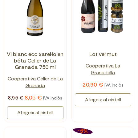
Vi blanc eco xarel·lo en
Lot vermut
bóta Celler de La
Cooperativa La
Granada 750 ml
Granadella
Cooperativa Celler de La
20,90 €
Granada
IVA inclòs
8,05 €
8,95 €
IVA inclòs
Afegeix al cistell
Afegeix al cistell
-5%