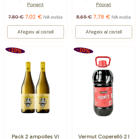
Ponent
Priorat
7,02 €
7,78 €
7,80 €
8,65 €
IVA inclòs
IVA inclòs
Afegeix al cistell
Afegeix al cistell
-10%
-10%
Pack 2 ampolles Vi
Vermut Coperelló 2 l