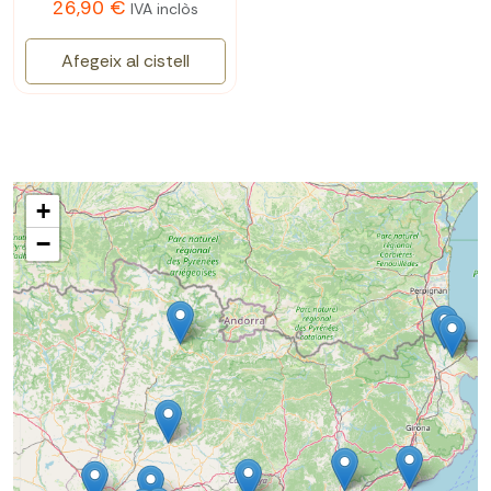
26,90 €
IVA inclòs
Afegeix al cistell
+
−