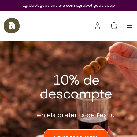
agrobotigues.coop
agrobotigues.cat ara som agrobotigues.coop
10% de
descompte
en els preferits de l’estiu