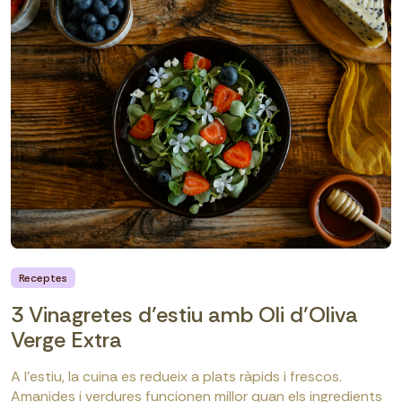
Receptes
3 Vinagretes d’estiu amb Oli d’Oliva
Verge Extra
A l’estiu, la cuina es redueix a plats ràpids i frescos.
Amanides i verdures funcionen millor quan els ingredients