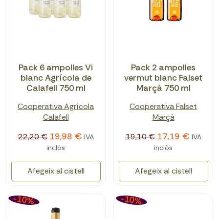
Pack 6 ampolles Vi
Pack 2 ampolles
blanc Agrícola de
vermut blanc Falset
Calafell 750 ml
Marçà 750 ml
Cooperativa Agrícola
Cooperativa Falset
Calafell
Marçà
19,98 €
17,19 €
22,20 €
19,10 €
IVA
IVA
inclòs
inclòs
Afegeix al cistell
Afegeix al cistell
-10%
-10%