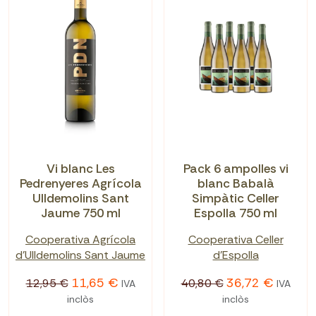
Vi blanc Les
Pack 6 ampolles vi
Pedrenyeres Agrícola
blanc Babalà
Ulldemolins Sant
Simpàtic Celler
Jaume 750 ml
Espolla 750 ml
Cooperativa Agrícola
Cooperativa Celler
d'Ulldemolins Sant Jaume
d'Espolla
11,65 €
36,72 €
12,95 €
40,80 €
IVA
IVA
inclòs
inclòs