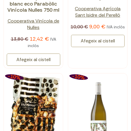
blanc eco Parabòlic
Cooperativa Agrícola
Vinícola Nulles 750 ml
Sant Isidre del Perelló
Cooperativa Vinícola de
9,00 €
10,00 €
Nulles
IVA inclòs
12,42 €
13,80 €
IVA
Afegeix al cistell
inclòs
Afegeix al cistell
-10%
-10%