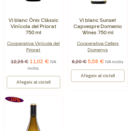
Vi blanc Ònix Clàssic
Vi blanc Sunset
Vinícola del Priorat
Capvespre Domenio
750 ml
Wines 750 ml
Cooperativa Vinícola del
Cooperativa Cellers
Priorat
Domenys
11,02 €
5,58 €
12,25 €
6,20 €
IVA
IVA inclòs
inclòs
Afegeix al cistell
Afegeix al cistell
-10%