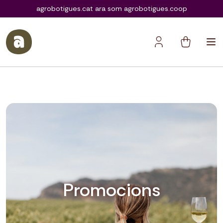
agrobotigues.coop
agrobotigues.cat ara som agrobotigues.coop
Promocions