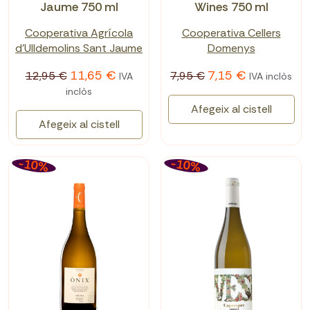
Jaume 750 ml
Wines 750 ml
Cooperativa Agrícola
Cooperativa Cellers
d'Ulldemolins Sant Jaume
Domenys
11,65 €
7,15 €
12,95 €
7,95 €
IVA
IVA inclòs
inclòs
Afegeix al cistell
Afegeix al cistell
-10%
-10%