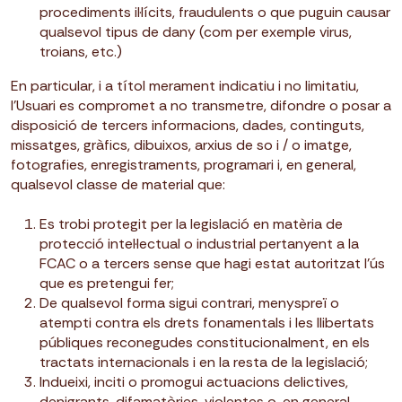
procediments il·lícits, fraudulents o que puguin causar
qualsevol tipus de dany (com per exemple virus,
troians, etc.)
En particular, i a títol merament indicatiu i no limitatiu,
l’Usuari es compromet a no transmetre, difondre o posar a
disposició de tercers informacions, dades, continguts,
missatges, gràfics, dibuixos, arxius de so i / o imatge,
fotografies, enregistraments, programari i, en general,
qualsevol classe de material que:
Es trobi protegit per la legislació en matèria de
protecció intel·lectual o industrial pertanyent a la
FCAC o a tercers sense que hagi estat autoritzat l’ús
que es pretengui fer;
De qualsevol forma sigui contrari, menyspreï o
atempti contra els drets fonamentals i les llibertats
públiques reconegudes constitucionalment, en els
tractats internacionals i en la resta de la legislació;
Indueixi, inciti o promogui actuacions delictives,
denigrants, difamatòries, violentes o, en general,