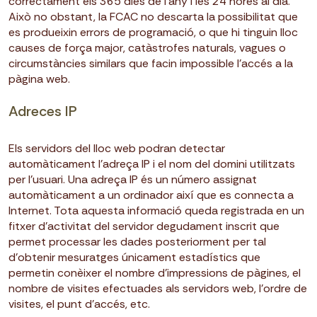
correctament els 365 dies de l’any i les 24 hores al dia.
Això no obstant, la FCAC no descarta la possibilitat que
es produeixin errors de programació, o que hi tinguin lloc
causes de força major, catàstrofes naturals, vagues o
circumstàncies similars que facin impossible l’accés a la
pàgina web.
Adreces IP
Els servidors del lloc web podran detectar
automàticament l’adreça IP i el nom del domini utilitzats
per l’usuari. Una adreça IP és un número assignat
automàticament a un ordinador així que es connecta a
Internet. Tota aquesta informació queda registrada en un
fitxer d’activitat del servidor degudament inscrit que
permet processar les dades posteriorment per tal
d’obtenir mesuratges únicament estadístics que
permetin conèixer el nombre d’impressions de pàgines, el
nombre de visites efectuades als servidors web, l’ordre de
visites, el punt d’accés, etc.