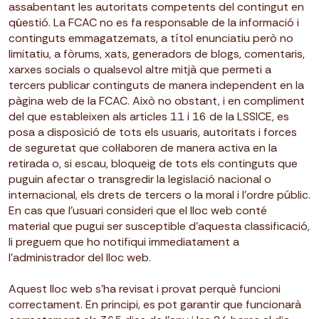
assabentant les autoritats competents del contingut en
qüestió. La FCAC no es fa responsable de la informació i
continguts emmagatzemats, a títol enunciatiu però no
limitatiu, a fòrums, xats, generadors de blogs, comentaris,
xarxes socials o qualsevol altre mitjà que permeti a
tercers publicar continguts de manera independent en la
pàgina web de la FCAC. Això no obstant, i en compliment
del que estableixen als articles 11 i 16 de la LSSICE, es
posa a disposició de tots els usuaris, autoritats i forces
de seguretat que col·laboren de manera activa en la
retirada o, si escau, bloqueig de tots els continguts que
puguin afectar o transgredir la legislació nacional o
internacional, els drets de tercers o la moral i l’ordre públic.
En cas que l’usuari consideri que el lloc web conté
material que pugui ser susceptible d’aquesta classificació,
li preguem que ho notifiqui immediatament a
l’administrador del lloc web.
Aquest lloc web s’ha revisat i provat perquè funcioni
correctament. En principi, es pot garantir que funcionarà