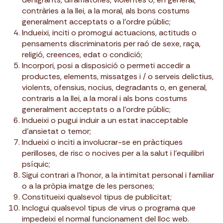
contràries a la llei, a la moral, als bons costums
generalment acceptats o a l’ordre públic;
Indueixi, inciti o promogui actuacions, actituds o
pensaments discriminatoris per raó de sexe, raça,
religió, creences, edat o condició;
Incorpori, posi a disposició o permeti accedir a
productes, elements, missatges i / o serveis delictius,
violents, ofensius, nocius, degradants o, en general,
contraris a la llei, a la moral i als bons costums
generalment acceptats o a l’ordre públic;
Indueixi o pugui induir a un estat inacceptable
d’ansietat o temor;
Indueixi o inciti a involucrar-se en pràctiques
perilloses, de risc o nocives per a la salut i l’equilibri
psíquic;
Sigui contrari a l’honor, a la intimitat personal i familiar
o a la pròpia imatge de les persones;
Constitueixi qualsevol tipus de publicitat;
Inclogui qualsevol tipus de virus o programa que
impedeixi el normal funcionament del lloc web.