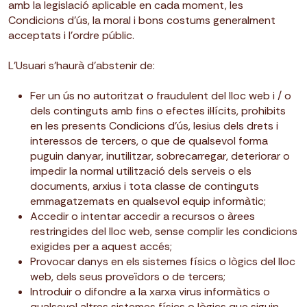
amb la legislació aplicable en cada moment, les
Condicions d’ús, la moral i bons costums generalment
acceptats i l’ordre públic.
L’Usuari s’haurà d’abstenir de:
Fer un ús no autoritzat o fraudulent del lloc web i / o
dels continguts amb fins o efectes il·lícits, prohibits
en les presents Condicions d’ús, lesius dels drets i
interessos de tercers, o que de qualsevol forma
puguin danyar, inutilitzar, sobrecarregar, deteriorar o
impedir la normal utilització dels serveis o els
documents, arxius i tota classe de continguts
emmagatzemats en qualsevol equip informàtic;
Accedir o intentar accedir a recursos o àrees
restringides del lloc web, sense complir les condicions
exigides per a aquest accés;
Provocar danys en els sistemes físics o lògics del lloc
web, dels seus proveïdors o de tercers;
Introduir o difondre a la xarxa virus informàtics o
qualsevol altres sistemes físics o lògics que siguin