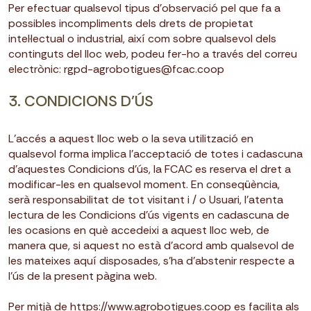
Per efectuar qualsevol tipus d’observació pel que fa a
possibles incompliments dels drets de propietat
intel·lectual o industrial, així com sobre qualsevol dels
continguts del lloc web, podeu fer-ho a través del correu
electrònic: rgpd-agrobotigues@fcac.coop
3. CONDICIONS D’ÚS
L’accés a aquest lloc web o la seva utilització en
qualsevol forma implica l’acceptació de totes i cadascuna
d’aquestes Condicions d’ús, la FCAC es reserva el dret a
modificar-les en qualsevol moment. En conseqüència,
serà responsabilitat de tot visitant i / o Usuari, l’atenta
lectura de les Condicions d’ús vigents en cadascuna de
les ocasions en què accedeixi a aquest lloc web, de
manera que, si aquest no està d’acord amb qualsevol de
les mateixes aquí disposades, s’ha d’abstenir respecte a
l’ús de la present pàgina web.
Per mitjà de https://www.agrobotigues.coop es facilita als