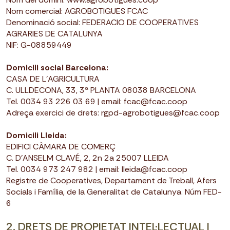
Nom comercial: AGROBOTIGUES FCAC
Denominació social: FEDERACIO DE COOPERATIVES
AGRARIES DE CATALUNYA
NIF: G-08859449
Domicili social Barcelona:
CASA DE L'AGRICULTURA
C. ULLDECONA, 33, 3ª PLANTA 08038 BARCELONA
Tel. 0034 93 226 03 69 | email: fcac@fcac.coop
Adreça exercici de drets: rgpd-agrobotigues@fcac.coop
Domicili Lleida:
EDIFICI CÀMARA DE COMERÇ
C. D’ANSELM CLAVÉ, 2, 2n 2a 25007 LLEIDA
Tel. 0034 973 247 982 | email: lleida@fcac.coop
Registre de Cooperatives, Departament de Treball, Afers
Socials i Família, de la Generalitat de Catalunya. Núm FED-
6
2. DRETS DE PROPIETAT INTEL·LECTUAL I