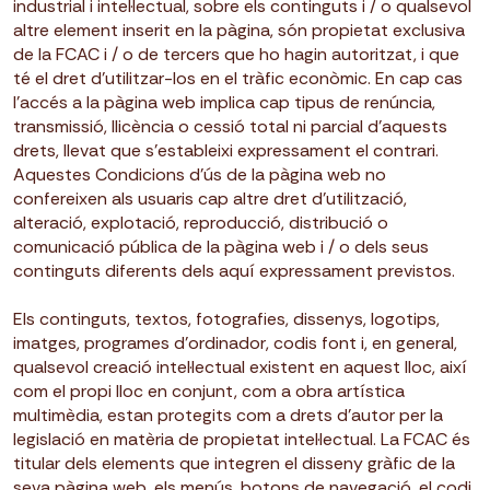
industrial i intel·lectual, sobre els continguts i / o qualsevol
altre element inserit en la pàgina, són propietat exclusiva
de la FCAC i / o de tercers que ho hagin autoritzat, i que
té el dret d’utilitzar-los en el tràfic econòmic. En cap cas
l’accés a la pàgina web implica cap tipus de renúncia,
transmissió, llicència o cessió total ni parcial d’aquests
drets, llevat que s’estableixi expressament el contrari.
Aquestes Condicions d’ús de la pàgina web no
confereixen als usuaris cap altre dret d’utilització,
alteració, explotació, reproducció, distribució o
comunicació pública de la pàgina web i / o dels seus
continguts diferents dels aquí expressament previstos.
Els continguts, textos, fotografies, dissenys, logotips,
imatges, programes d’ordinador, codis font i, en general,
qualsevol creació intel·lectual existent en aquest lloc, així
com el propi lloc en conjunt, com a obra artística
multimèdia, estan protegits com a drets d’autor per la
legislació en matèria de propietat intel·lectual. La FCAC és
titular dels elements que integren el disseny gràfic de la
seva pàgina web, els menús, botons de navegació, el codi