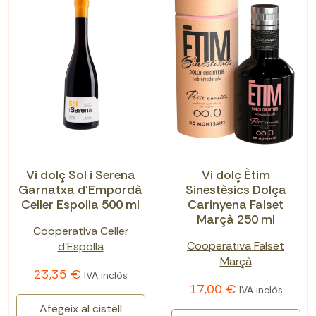
Vi dolç Sol i Serena
Vi dolç Ètim
Garnatxa d'Empordà
Sinestèsics Dolça
Celler Espolla 500 ml
Carinyena Falset
Marçà 250 ml
Cooperativa Celler
Cooperativa Falset
d'Espolla
Marçà
23,35 €
IVA inclòs
17,00 €
IVA inclòs
Afegeix al cistell