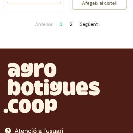
Afegeix al cistell
Anterior
1
2
Següent
Atenció a l'usuari