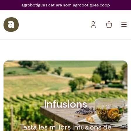
agrobotigues.coop
agrobotigues.cat ara som agrobotigues.coop
Infusions
Tasta les millors infusions de