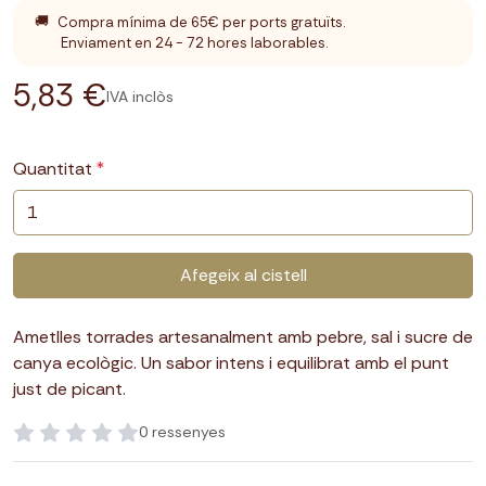
🚚
Compra mínima de 65€ per ports gratuïts.
Enviament en 24 - 72 hores laborables.
5,83 €
IVA inclòs
Quantitat
Afegeix al cistell
Ametlles torrades artesanalment amb pebre, sal i sucre de
canya ecològic. Un sabor intens i equilibrat amb el punt
just de picant.
0 ressenyes