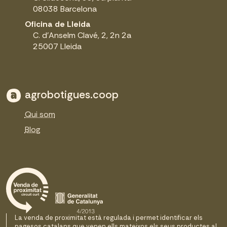
08038 Barcelona
Oficina de Lleida
C. d'Anselm Clavé, 2, 2n 2a
25007 Lleida
agrobotigues.coop
Qui som
Blog
La venda de proximitat està regulada i permet identificar els
pagesos catalans que venen ells mateixos els seus productes al