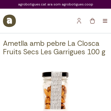
agrobotigues.coop
agrobotigues.cat ara som agrobotigues.coop
Ametlla amb pebre La Closca
Fruits Secs Les Garrigues 100 g