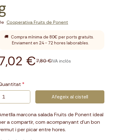
g
De
Cooperativa Fruits de Ponent
🚚
Compra mínima de 80€ per ports gratuïts.
Enviament en 24 - 72 hores laborables.
7,02 €
7,80 €
IVA inclòs
Quantitat
Afegeix al cistell
Ametlla marcona salada Fruits de Ponent ideal
per a compartir, com acompanyant d’un bon
vermut i per picar entre hores.