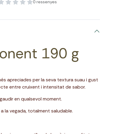
0 ressenyes
Ponent 190 g
més apreciades per la seva textura suau i gust
cte entre cruixent i intensitat de sabor.
r gaudir en qualsevol moment.
 a la vegada, totalment saludable.