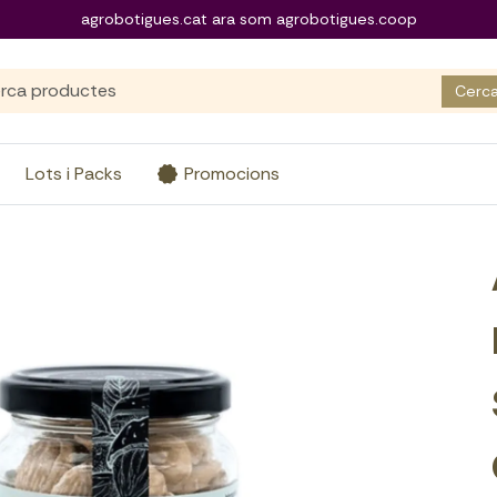
agrobotigues.cat ara som agrobotigues.coop
Cerc
Lots i Packs
Promocions