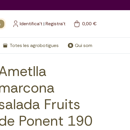
Identifica't
Registra't
0,00 €
a
|
Totes les agrobotigues
Qui som
Ametlla
marcona
salada Fruits
de Ponent 190