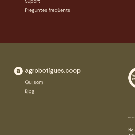
Suport
Preguntes freqüents
agrobotigues.coop
Qui som
Blog
No 