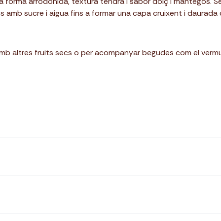
 forma arrodonida, textura tendra i sabor dolç i mantegós. S
s amb sucre i aigua fins a formar una capa cruixent i daurada 
amb altres fruits secs o per acompanyar begudes com el vermu