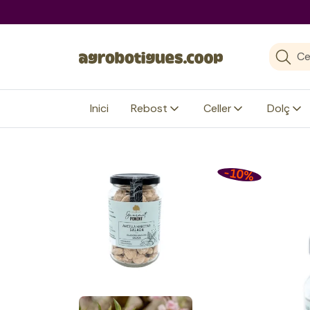
agrobotigues.coop
Inici
Rebost
Celler
Dolç
-10%