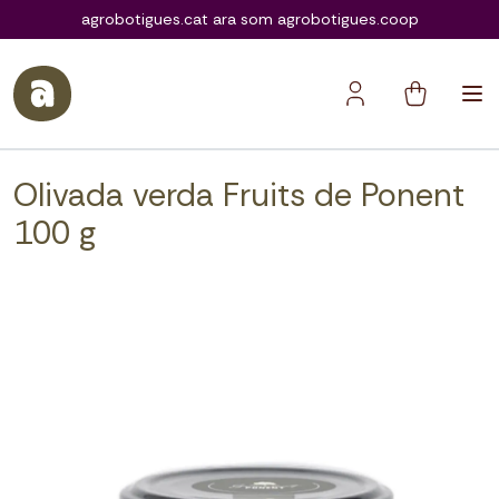
agrobotigues.coop
agrobotigues.cat ara som agrobotigues.coop
Olivada verda Fruits de Ponent
100 g