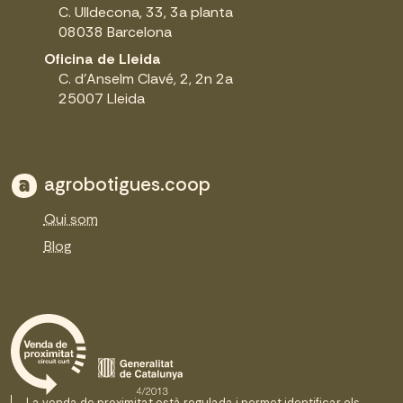
C. Ulldecona, 33, 3a planta
08038 Barcelona
Oficina de Lleida
C. d'Anselm Clavé, 2, 2n 2a
25007 Lleida
agrobotigues.coop
Qui som
Blog
La venda de proximitat està regulada i permet identificar els