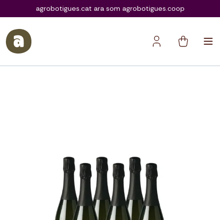
agrobotigues.coop
agrobotigues.cat ara som agrobotigues.coop