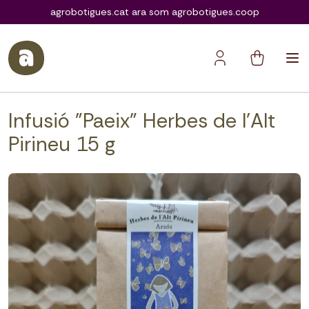
agrobotigues.coop
agrobotigues.cat ara som agrobotigues.coop
Infusió "Paeix" Herbes de l'Alt
Pirineu 15 g