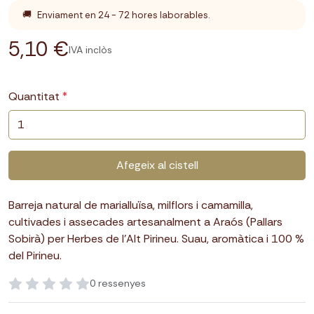
🚚
Enviament en 24 - 72 hores laborables.
5,10 €
IVA inclòs
Quantitat
Afegeix al cistell
Barreja natural de marialluïsa, milflors i camamilla,
cultivades i assecades artesanalment a Araós (Pallars
Sobirà) per Herbes de l’Alt Pirineu. Suau, aromàtica i 100 %
del Pirineu.
0 ressenyes