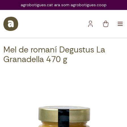
agrobotigues.coop
agrobotigues.cat ara som agrobotigues.coop
Mel de romaní Degustus La
Granadella 470 g