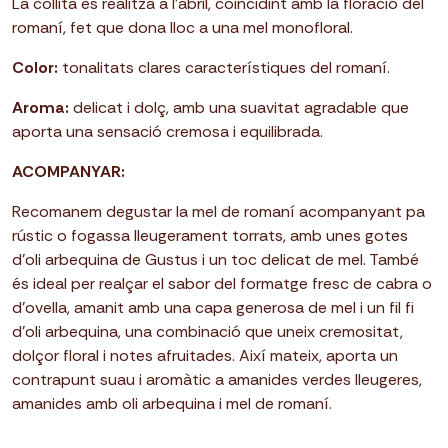
La collita es realitza a l’abril, coincidint amb la floració del
romaní, fet que dona lloc a una
mel monofloral.
Color:
tonalitats clares característiques del romaní.
Aroma:
delicat i dolç, amb una suavitat agradable que
aporta una sensació cremosa i equilibrada.
ACOMPANYAR:
Recomanem degustar la mel de romaní acompanyant pa
rústic o fogassa lleugerament torrats, amb unes gotes
d’oli arbequina de Gustus i un toc delicat de mel. També
és ideal per realçar el sabor del formatge fresc de cabra o
d’ovella, amanit amb una capa generosa de mel i un fil fi
d’oli arbequina, una combinació que uneix cremositat,
dolçor floral i notes afruitades. Així mateix, aporta un
contrapunt suau i aromàtic a amanides verdes lleugeres,
amanides amb oli arbequina i mel de romaní.