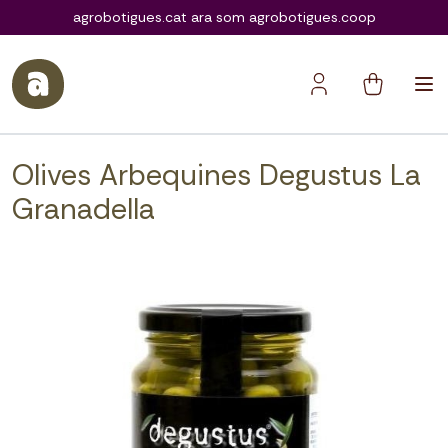
agrobotigues.coop
agrobotigues.cat ara som agrobotigues.coop
Olives Arbequines Degustus La
Granadella