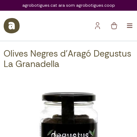
agrobotigues.coop
agrobotigues.cat ara som agrobotigues.coop
Olives Negres d'Aragó Degustus
La Granadella