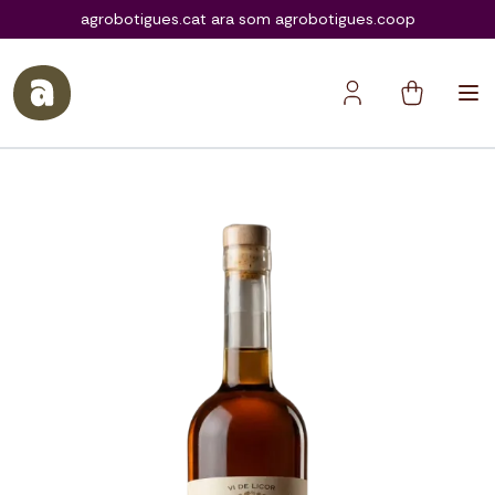
agrobotigues.coop
agrobotigues.cat ara som agrobotigues.coop