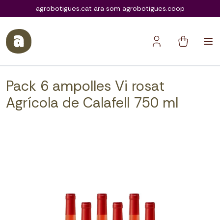
agrobotigues.coop
agrobotigues.cat ara som agrobotigues.coop
Pack 6 ampolles Vi rosat
Agrícola de Calafell 750 ml