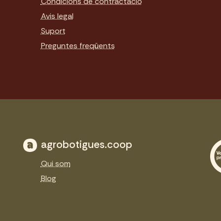
Condicions de contractació
Avis legal
Suport
Preguntes freqüents
agrobotigues.coop
Qui som
Blog