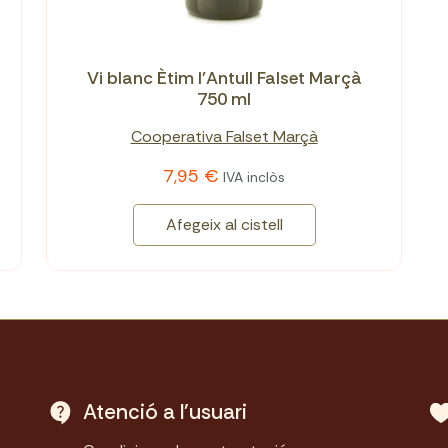
Vi blanc Ètim l'Antull Falset Marçà
750 ml
Cooperativa Falset Marçà
7,95 €
IVA inclòs
Afegeix al cistell
Atenció a l'usuari