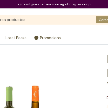
agrobotigues.cat ara som agrobotigues.coop
Cerc
Lots i Packs
Promocions