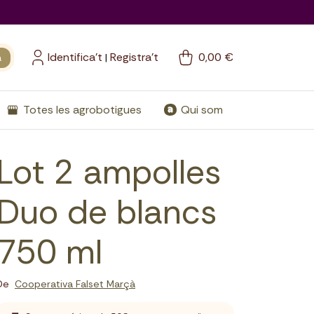
Identifica't
Registra't
0,00 €
a
|
Totes les agrobotigues
Qui som
Lot 2 ampolles
Duo de blancs
750 ml
De
Cooperativa Falset Marçà