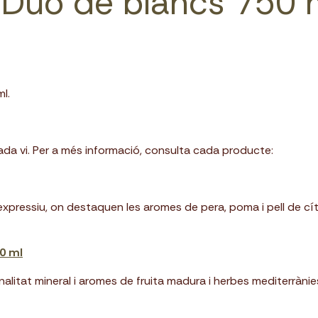
 Duo de blancs 750 
ml.
cada vi. Per a més informació, consulta cada producte:
xpressiu, on destaquen les aromes de pera, poma i pell de cítric
50 ml
tat mineral i aromes de fruita madura i herbes mediterrànies. 