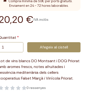
🚚
Compra mínima de 50€ per ports gratuïts.
Enviament en 24 - 72 hores laborables.
20,20 €
IVA inclòs
Quantitat
Afegeix al cistell
Lot de vins blancs DO Montsant i DOQ Priorat
amb aromes frescs, notes afruitades i
l’essència mediterrània dels cellers
cooperatius Falset Marçà i Vinícola Priorat.
0 ressenyes