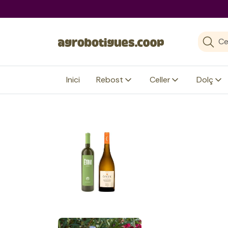
agrobotigues.coop
Inici
Rebost
Celler
Dolç