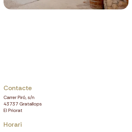
Leaflet
|
©
OpenStreetMap
+
Contacte
−
Carrer Piró, s/n
43737 Gratallops
El Priorat
Horari