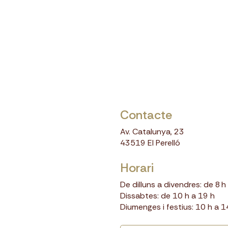
t
|
©
OpenStreetMap
Contacte
Av. Catalunya, 23
43519 El Perelló
Horari
De dilluns a divendres: de 8 h
Dissabtes: de 10 h a 19 h
Diumenges i festius: 10 h a 1