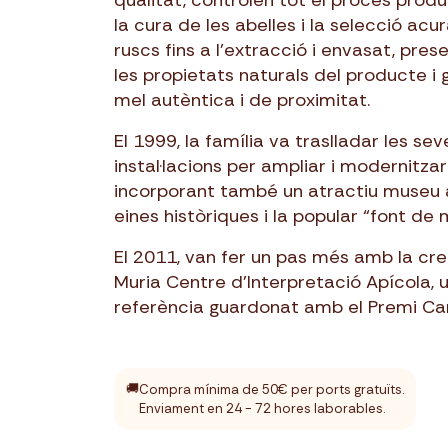
qualitat, controlen tot el procés produ
la cura de les abelles i la selecció acu
ruscs fins a l’extracció i envasat, pres
les propietats naturals del producte i 
mel autèntica i de proximitat.
El 1999, la família va traslladar les sev
instal·lacions per ampliar i modernitzar
incorporant també un atractiu museu
eines històriques i la popular “font de 
El 2011, van fer un pas més amb la cre
Muria Centre d’Interpretació Apícola, 
referència guardonat amb el Premi Ca
🚚
Compra mínima de 50€ per ports gratuïts.
Enviament en 24 - 72 hores laborables.