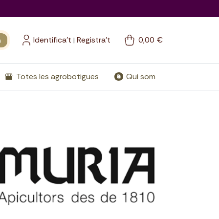
Identifica't
Registra't
0,00 €
a
|
Totes les agrobotigues
Qui som