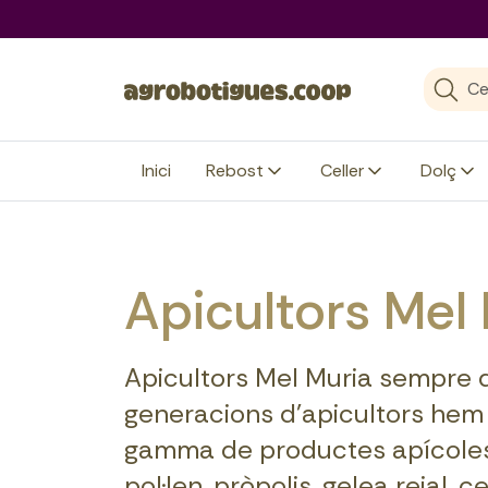
agrobotigues.coop
Inici
Rebost
Celler
Dolç
Apicultors Mel
Apicultors Mel Muria sempre de
generacions d’apicultors hem
gamma de productes apícoles 
pol·len, pròpolis, gelea reial, 