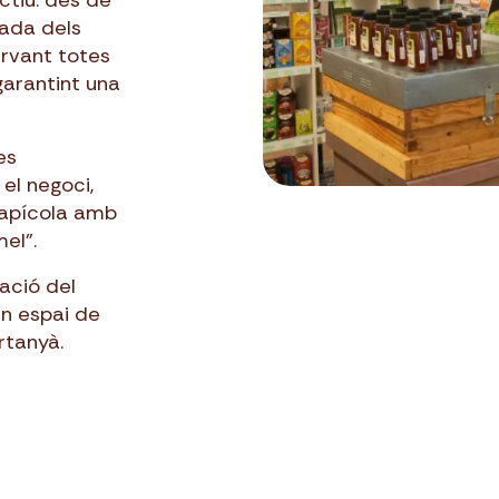
ctiu: des de
rada dels
ervant totes
garantint una
es
 el negoci,
 apícola amb
mel”.
ació del
un espai de
rtanyà.