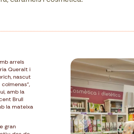
mb arrels
ia Queralt i
rich, nascut
e colmenas”,
ui, amb la
cent Brull
mb la mateixa
de gran