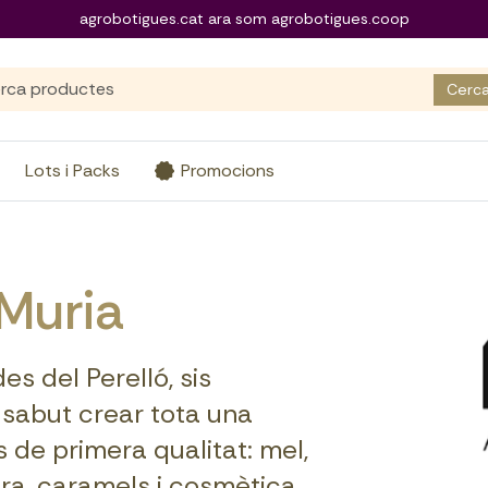
agrobotigues.cat ara som agrobotigues.coop
Cerc
Lots i Packs
Promocions
 Muria
s del Perelló, sis
 sabut crear tota una
de primera qualitat: mel,
cera, caramels i cosmètica.