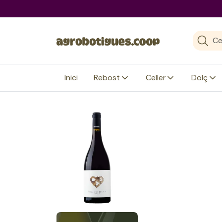
agrobotigues.coop
Inici
Rebost
Celler
Dolç