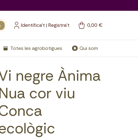
Identifica't
Registra't
0,00 €
a
|
Totes les agrobotigues
Qui som
Vi negre Ànima
Nua cor viu
Conca
ecològic