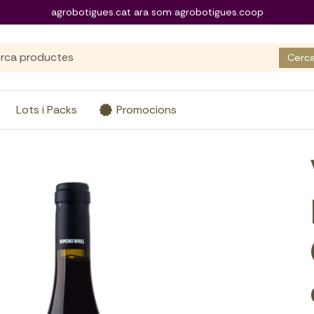
agrobotigues.cat ara som agrobotigues.coop
Cerc
Lots i Packs
Promocions