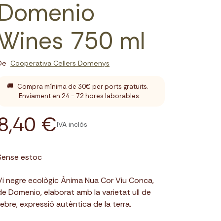
Domenio
Wines 750 ml
De
Cooperativa Cellers Domenys
🚚
Compra mínima de 30€ per ports gratuïts.
Enviament en 24 - 72 hores laborables.
8,40 €
IVA inclòs
Sense estoc
Vi negre ecològic Ànima Nua Cor Viu Conca,
de Domenio, elaborat amb la varietat ull de
llebre, expressió autèntica de la terra.