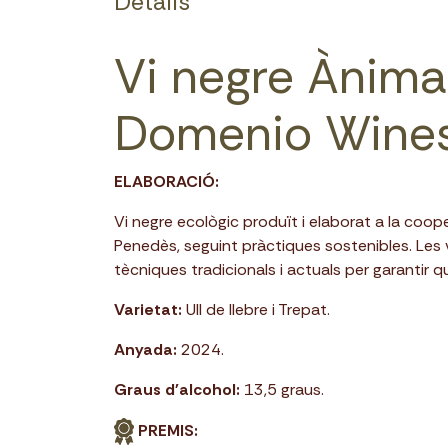
Detalls
Vi negre Ànima
Domenio Wines
ELABORACIÓ:
Vi negre ecològic produït i elaborat a la coo
Penedès, seguint pràctiques sostenibles. Les
tècniques tradicionals i actuals per garantir q
Varietat:
Ull de llebre i Trepat.
Anyada:
2024.
Graus d'alcohol:
13,5 graus.
PREMIS: