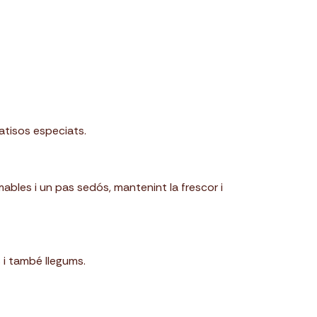
matisos especiats.
mables i un pas sedós, mantenint la frescor i
s i també llegums.