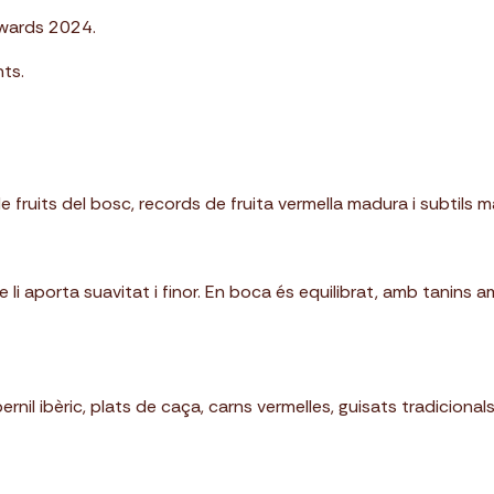
Awards 2024.
ts.
e fruits del bosc, records de fruita vermella madura i subtils 
li aporta suavitat i finor. En boca és equilibrat, amb tanins a
nil ibèric, plats de caça, carns vermelles, guisats tradicional