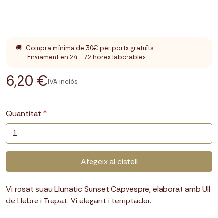
🚚
Compra mínima de 30€ per ports gratuïts.
Enviament en 24 - 72 hores laborables.
6,20 €
IVA inclòs
Quantitat
Afegeix al cistell
Vi rosat suau Llunatic Sunset Capvespre, elaborat amb Ull
de Llebre i Trepat. Vi elegant i temptador.