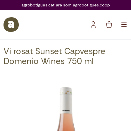
agrobotigues.coop
agrobotigues.cat ara som agrobotigues.coop
Vi rosat Sunset Capvespre
Domenio Wines 750 ml